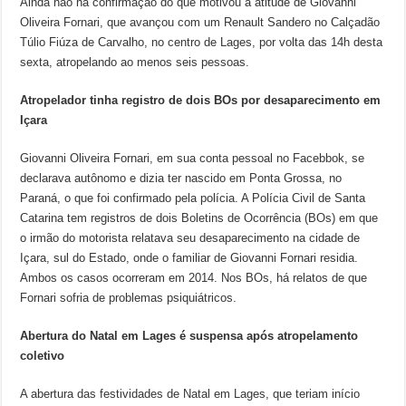
Ainda não há confirmação do que motivou a atitude de Giovanni
Oliveira Fornari, que avançou com um Renault Sandero no Calçadão
Túlio Fiúza de Carvalho, no centro de Lages, por volta das 14h desta
sexta, atropelando ao menos seis pessoas.
Atropelador tinha registro de dois BOs por desaparecimento em
Içara
Giovanni Oliveira Fornari, em sua conta pessoal no Facebbok, se
declarava autônomo e dizia ter nascido em Ponta Grossa, no
Paraná, o que foi confirmado pela polícia. A Polícia Civil de Santa
Catarina tem registros de dois Boletins de Ocorrência (BOs) em que
o irmão do motorista relatava seu desaparecimento na cidade de
Içara, sul do Estado, onde o familiar de Giovanni Fornari residia.
Ambos os casos ocorreram em 2014. Nos BOs, há relatos de que
Fornari sofria de problemas psiquiátricos.
Abertura do Natal em Lages é suspensa após atropelamento
coletivo
A abertura das festividades de Natal em Lages, que teriam início