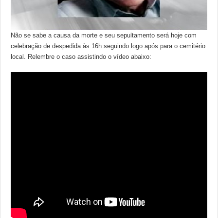
Não se sabe a causa da morte e seu sepultamento será hoje com
celebração de despedida às 16h seguindo logo após para o cemitério
local. Relembre o caso assistindo o vídeo abaixo: