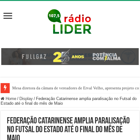
Mesa diretora da câmara de vereadores de Erval Velho, apresenta projeto co
Do projeto social à Seleção Brasileira: badminton transforma a vida de jov
Home
/
Display
/
Federação Catarinense amplia paralisação no Futsal do
Estado até o final do mês de Maio
Federação Catarinense amplia paralisação
no Futsal do Estado até o final do mês de
Maio