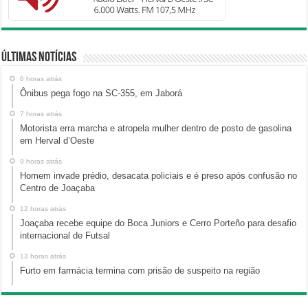
Últimas Notícias
6 horas atrás
Ônibus pega fogo na SC-355, em Jaborá
7 horas atrás
Motorista erra marcha e atropela mulher dentro de posto de gasolina
em Herval d’Oeste
9 horas atrás
Homem invade prédio, desacata policiais e é preso após confusão no
Centro de Joaçaba
12 horas atrás
Joaçaba recebe equipe do Boca Juniors e Cerro Porteño para desafio
internacional de Futsal
13 horas atrás
Furto em farmácia termina com prisão de suspeito na região