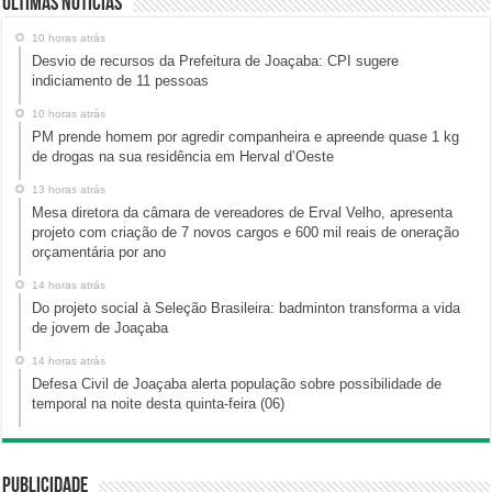
Últimas Notícias
10 horas atrás
Desvio de recursos da Prefeitura de Joaçaba: CPI sugere
indiciamento de 11 pessoas
10 horas atrás
PM prende homem por agredir companheira e apreende quase 1 kg
de drogas na sua residência em Herval d’Oeste
13 horas atrás
Mesa diretora da câmara de vereadores de Erval Velho, apresenta
projeto com criação de 7 novos cargos e 600 mil reais de oneração
orçamentária por ano
14 horas atrás
Do projeto social à Seleção Brasileira: badminton transforma a vida
de jovem de Joaçaba
14 horas atrás
Defesa Civil de Joaçaba alerta população sobre possibilidade de
temporal na noite desta quinta-feira (06)
Publicidade