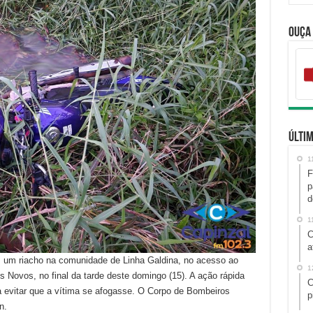
Ouça
Últim
1
F
p
d
1
C
a
em um riacho na comunidade de Linha Galdina, no acesso ao
1
os Novos, no final da tarde deste domingo (15). A ação rápida
C
a evitar que a vítima se afogasse. O Corpo de Bombeiros
p
n.