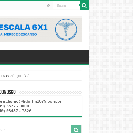
 esteve disponível
 Conosco
ornalismo@liderfm1075.com.br
49) 3527 - 9000
49) 98437 - 7826