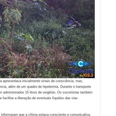
 apresentava inicialmente sinais de consciência, mas,
cia, além de um quadro de hipotermia. Durante o transporte
 administrados 15 litros de oxigênio. Os socorristas também
e facilitar a liberação de eventuais líquidos das vias
 informaram que a vítima estava consciente e comunicativa.