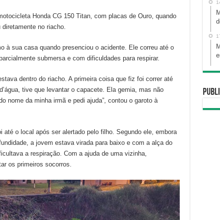
1
M
otocicleta Honda CG 150 Titan, com placas de Ouro, quando
d
u diretamente no riacho.
1
M
o à sua casa quando presenciou o acidente. Ele correu até o
e
parcialmente submersa e com dificuldades para respirar.
stava dentro do riacho. A primeira coisa que fiz foi correr até
d’água, tive que levantar o capacete. Ela gemia, mas não
Publi
 do nome da minha irmã e pedi ajuda”, contou o garoto à
i até o local após ser alertado pelo filho. Segundo ele, embora
undidade, a jovem estava virada para baixo e com a alça do
icultava a respiração. Com a ajuda de uma vizinha,
tar os primeiros socorros.