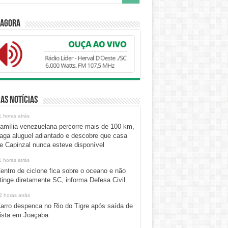
 Agora
as Notícias
1 horas atrás
amília venezuelana percorre mais de 100 km,
aga aluguel adiantado e descobre que casa
e Capinzal nunca esteve disponível
1 horas atrás
entro de ciclone fica sobre o oceano e não
tinge diretamente SC, informa Defesa Civil
2 horas atrás
arro despenca no Rio do Tigre após saída de
ista em Joaçaba