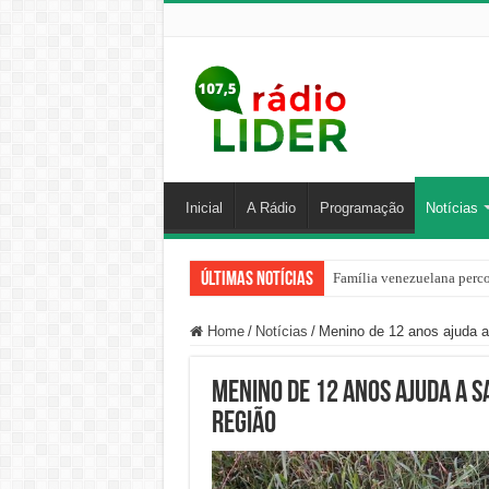
Inicial
A Rádio
Programação
Notícias
Últimas Notícias
Família venezuelana perco
Home
/
Notícias
/
Menino de 12 anos ajuda a 
Menino de 12 anos ajuda a s
região