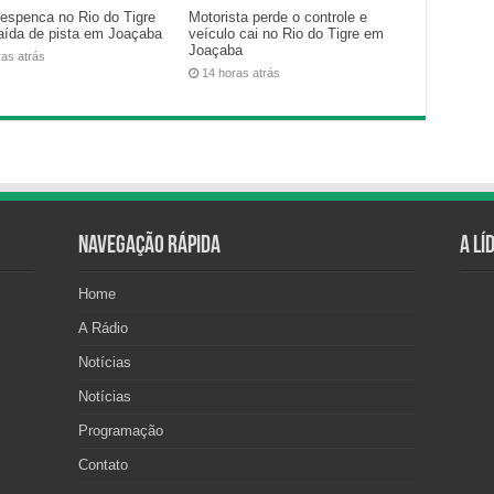
despenca no Rio do Tigre
Motorista perde o controle e
aída de pista em Joaçaba
veículo cai no Rio do Tigre em
Joaçaba
ras atrás
14 horas atrás
Navegação Rápida
A Lí
Home
A Rádio
Notícias
Notícias
Programação
Contato