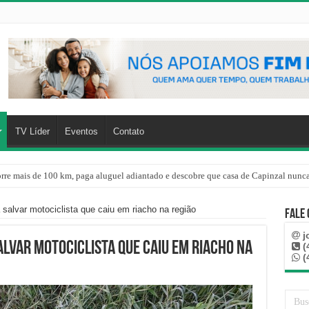
TV Líder
Eventos
Contato
rre mais de 100 km, paga aluguel adiantado e descobre que casa de Capinzal nunca
salvar motociclista que caiu em riacho na região
Fale
j
alvar motociclista que caiu em riacho na
(
(