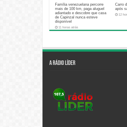
Família venezuelana percorre
Carro 
mais de 100 km, paga aluguel
após s
adiantado e descobre que casa
12 ho
de Capinzal nunca esteve
disponível
11 horas atrás
A Rádio Líder