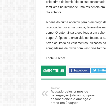
pelo crime de homicídio doloso consumado,
familiares no interior de uma residência e
dia anterior.
A cena do crime apontou para o emprego de 
provocadas por arma branca, ferimentos na 
corpo. O autor ainda ateou fogo a um cobert
corpo. À época, o envolvido confessou a aut
havia ocultado as vestimentas utilizadas 
abraçadeiras de nylon com vestígios também
Fonte: Ascom
Facebook
Twitte
Compartilhar
Anterior
Acusado pelos crimes de
perseguição (stalking), injúria,
desobediência e ameaça é
preso em Joaçaba