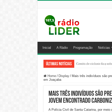
Inicial
A Rádio
Programação
Notícias
Últimas Notícias
Centro de ciclone fica sob
Home
/
Display
/
Mais três indivíduos são p
em Joaçaba
Mais três indivíduos são pr
jovem encontrado carboniz
A Polícia Civil de Santa Catarina, por meio