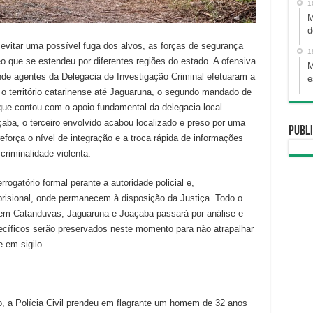
1
M
d
 evitar uma possível fuga dos alvos, as forças de segurança
1
o que se estendeu por diferentes regiões do estado. A ofensiva
M
e agentes da Delegacia de Investigação Criminal efetuaram a
e
 o território catarinense até Jaguaruna, o segundo mandado de
que contou com o apoio fundamental da delegacia local.
aba, o terceiro envolvido acabou localizado e preso por uma
Publi
reforça o nível de integração e a troca rápida de informações
criminalidade violenta.
ogatório formal perante a autoridade policial e,
risional, onde permanecem à disposição da Justiça. Todo o
 em Catanduvas, Jaguaruna e Joaçaba passará por análise e
pecíficos serão preservados neste momento para não atrapalhar
 em sigilo.
o, a Polícia Civil prendeu em flagrante um homem de 32 anos