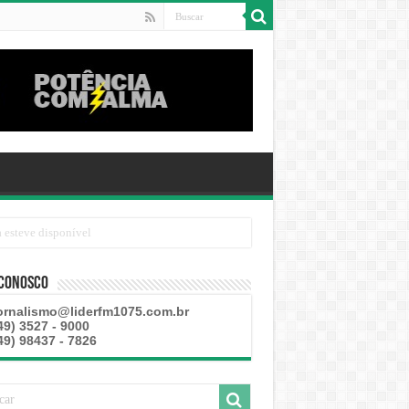
 Conosco
ornalismo@liderfm1075.com.br
49) 3527 - 9000
49) 98437 - 7826