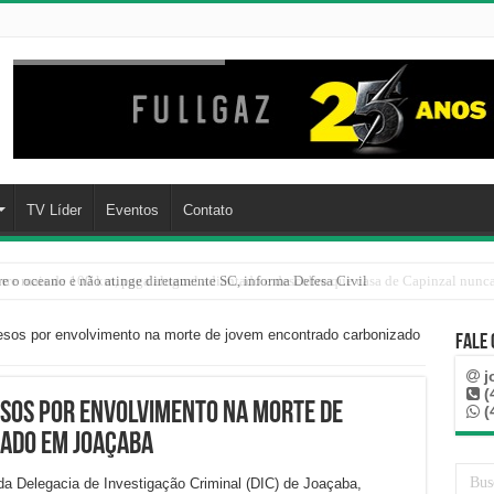
TV Líder
Eventos
Contato
re o oceano e não atinge diretamente SC, informa Defesa Civil
resos por envolvimento na morte de jovem encontrado carbonizado
Fale
j
(
esos por envolvimento na morte de
(
ado em Joaçaba
 da Delegacia de Investigação Criminal (DIC) de Joaçaba,