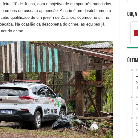
a-feira, 10 de Junho, com o objetivo de cumprir três mandados
s, e ordens de busca e apreensão. A ação é um desdobramento
Ouça
cídio qualificado de um jovem de 21 anos, ocorrido no último
 Joaçaba. Na ocasião da descoberta do crime, as equipes já
utor do crime.
Últim
1
F
p
d
1
C
a
1
C
p