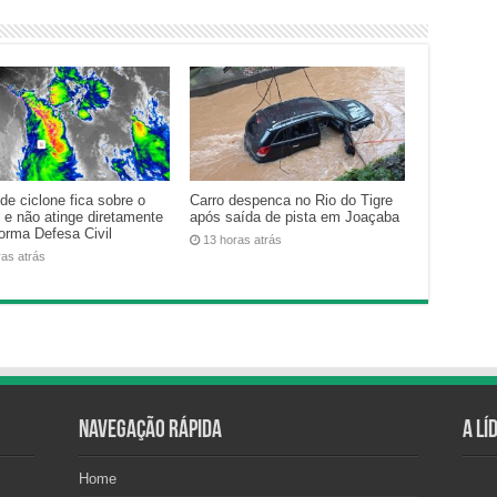
de ciclone fica sobre o
Carro despenca no Rio do Tigre
 e não atinge diretamente
após saída de pista em Joaçaba
forma Defesa Civil
13 horas atrás
ras atrás
Navegação Rápida
A Lí
Home