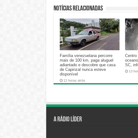
Notícias relacionadas
Família venezuelana percorre
Centro 
mais de 100 km, paga aluguel
oceano
adiantado e descobre que casa
SC, in
de Capinzal nunca esteve
13 ho
disponível
12 horas atrás
A Rádio Líder