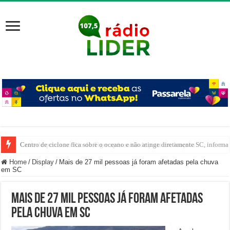
Centro de ciclone fica sobre o oceano e não atinge diretamente SC, informa
Carro despenca no Rio do Tigre após saída de pista em Joaçaba
Home
/
Display
/
Mais de 27 mil pessoas já foram afetadas pela chuva
em SC
Mais de 27 mil pessoas já foram afetadas
pela chuva em SC