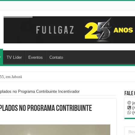
TV Líder
Eventos
Contato
55, em Jaborá
ropela mulher dentro de posto de gasolina em Herval d’Oeste
plados no Programa Contribuinte Incentivador
Fale
j
mplados no Programa Contribuinte
(
(