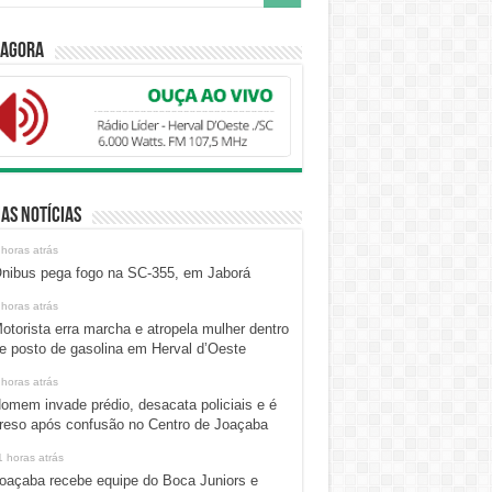
 Agora
as Notícias
 horas atrás
nibus pega fogo na SC-355, em Jaborá
 horas atrás
otorista erra marcha e atropela mulher dentro
e posto de gasolina em Herval d’Oeste
 horas atrás
omem invade prédio, desacata policiais e é
reso após confusão no Centro de Joaçaba
1 horas atrás
oaçaba recebe equipe do Boca Juniors e