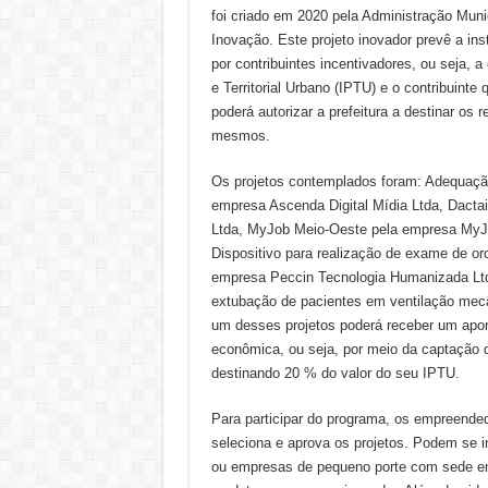
foi criado em 2020 pela Administração Mun
Inovação. Este projeto inovador prevê a ins
por contribuintes incentivadores, ou seja, a
e Territorial Urbano (IPTU) e o contribuinte
poderá autorizar a prefeitura a destinar os
mesmos.
Os projetos contemplados foram: Adequaçã
empresa Ascenda Digital Mídia Ltda, Dacta
Ltda, MyJob Meio-Oeste pela empresa MyJo
Dispositivo para realização de exame de o
empresa Peccin Tecnologia Humanizada Ltda
extubação de pacientes em ventilação mecâ
um desses projetos poderá receber um apor
econômica, ou seja, por meio da captação de
destinando 20 % do valor do seu IPTU.
Para participar do programa, os empreende
seleciona e aprova os projetos. Podem se 
ou empresas de pequeno porte com sede em