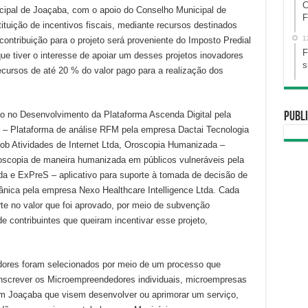
C
icipal de Joaçaba, com o apoio do Conselho Municipal de
F
tituição de incentivos fiscais, mediante recursos destinados
1
 contribuição para o projeto será proveniente do Imposto Predial
F
 que tiver o interesse de apoiar um desses projetos inovadores
s
 recursos de até 20 % do valor pago para a realização dos
o no Desenvolvimento da Plataforma Ascenda Digital pela
Publi
i – Plataforma de análise RFM pela empresa Dactai Tecnologia
b Atividades de Internet Ltda, Oroscopia Humanizada –
roscopia de maneira humanizada em públicos vulneráveis pela
 e ExPreS – aplicativo para suporte à tomada de decisão de
nica pela empresa Nexo Healthcare Intelligence Ltda. Cada
te no valor que foi aprovado, por meio de subvenção
 contribuintes que queiram incentivar esse projeto,
dores foram selecionados por meio de um processo que
inscrever os Microempreendedores individuais, microempresas
 Joaçaba que visem desenvolver ou aprimorar um serviço,