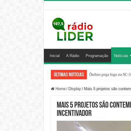
Inicial
A Rádio
Programação
Notícias
Últimas Notícias
Ônibus pega fogo na SC-3
Motorista erra marcha e at
Home
/
Display
/
Mais 5 projetos são contem
Mais 5 projetos são conte
Incentivador