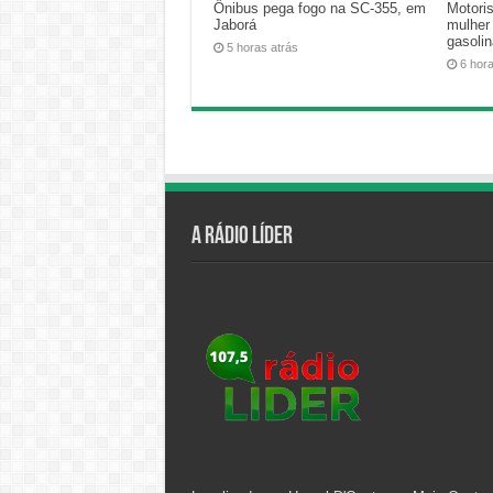
Ônibus pega fogo na SC-355, em
Motoris
Jaborá
mulher
gasoli
5 horas atrás
6 hor
A Rádio Líder