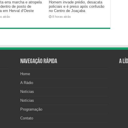
ta erra marcha e atropela
Homem invade prédio, desacata
 dentro de posto de
policiais e é preso após confusão
na em Herval d’Oeste
no Centro de Joaçaba
as atrás
8 horas atrás
Navegação Rápida
A Lí
Home
A Rádio
Notícias
Notícias
Programação
Contato