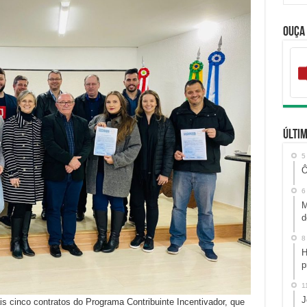
Ouça
Últim
5
Ô
6
M
d
8
H
p
1
J
is cinco contratos do Programa Contribuinte Incentivador, que