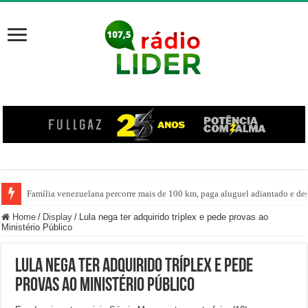
Família venezuelana percorre mais de 100 km, paga aluguel adiantado e de
Centro de ciclone fica sobre o oceano e não atinge diretamente SC, informa
Home
/
Display
/
Lula nega ter adquirido tríplex e pede provas ao
Ministério Público
Lula nega ter adquirido tríplex e pede
provas ao Ministério Público