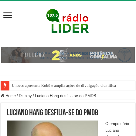
Unoesc apresenta Robô e amplia ações de divulgação científica
Home
/
Display
/
Luciano Hang desfilia-se do PMDB
Luciano Hang desfilia-se do PMDB
O empresário
Luciano