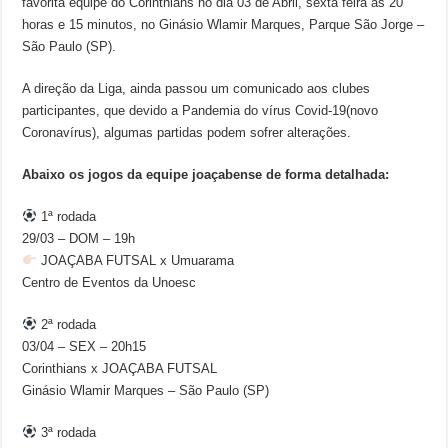
favorita equipe do Corinthians no dia 03 de Abril, sexta feira as 20
horas e 15 minutos, no Ginásio Wlamir Marques, Parque São Jorge –
São Paulo (SP).
A direção da Liga, ainda passou um comunicado aos clubes
participantes, que devido a Pandemia do vírus Covid-19(novo
Coronavírus), algumas partidas podem sofrer alterações.
Abaixo os jogos da equipe joaçabense de forma detalhada:
1ª rodada
29/03 – DOM – 19h
JOAÇABA FUTSAL x Umuarama
Centro de Eventos da Unoesc
2ª rodada
03/04 – SEX – 20h15
Corinthians x JOAÇABA FUTSAL
Ginásio Wlamir Marques – São Paulo (SP)
3ª rodada