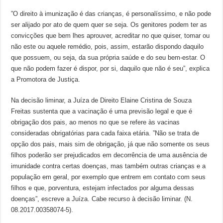
”O direito à imunização é das crianças, é personalíssimo, e não pode
ser alijado por ato de quem quer se seja. Os genitores podem ter as
convicções que bem lhes aprouver, acreditar no que quiser, tomar ou
não este ou aquele remédio, pois, assim, estarão dispondo daquilo
que possuem, ou seja, da sua própria saúde e do seu bem-estar. O
que não podem fazer é dispor, por si, daquilo que não é seu”, explica
a Promotora de Justiça.
Na decisão liminar, a Juíza de Direito Elaine Cristina de Souza
Freitas sustenta que a vacinação é uma previsão legal e que é
obrigação dos pais, ao menos no que se refere às vacinas
consideradas obrigatórias para cada faixa etária. ”Não se trata de
opção dos pais, mais sim de obrigação, já que não somente os seus
filhos poderão ser prejudicados em decorrência de uma ausência de
imunidade contra certas doenças, mas também outras crianças e a
população em geral, por exemplo que entrem em contato com seus
filhos e que, porventura, estejam infectados por alguma dessas
doenças”, escreve a Juíza. Cabe recurso à decisão liminar. (N.
08.2017.00358074-5).