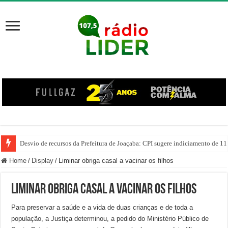
Desvio de recursos da Prefeitura de Joaçaba: CPI sugere indiciamento de 11
PM prende homem por agredir companheira e apreende quase 1 kg de drogas
Home
/
Display
/
Liminar obriga casal a vacinar os filhos
Liminar obriga casal a vacinar os filhos
Para preservar a saúde e a vida de duas crianças e de toda a
população, a Justiça determinou, a pedido do Ministério Público de