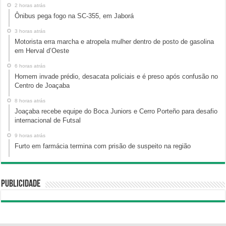
2 horas atrás
Ônibus pega fogo na SC-355, em Jaborá
3 horas atrás
Motorista erra marcha e atropela mulher dentro de posto de gasolina
em Herval d’Oeste
6 horas atrás
Homem invade prédio, desacata policiais e é preso após confusão no
Centro de Joaçaba
8 horas atrás
Joaçaba recebe equipe do Boca Juniors e Cerro Porteño para desafio
internacional de Futsal
9 horas atrás
Furto em farmácia termina com prisão de suspeito na região
Publicidade