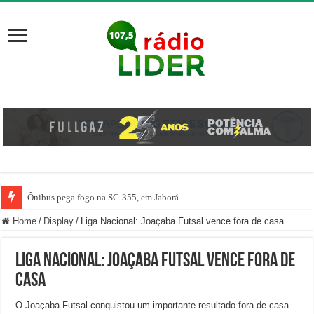
Ônibus pega fogo na SC-355, em Jaborá
Motorista erra marcha e atropela mulher dentro de posto de gasolina em Her
Home
/
Display
/
Liga Nacional: Joaçaba Futsal vence fora de casa
Liga Nacional: Joaçaba Futsal vence fora de
casa
O Joaçaba Futsal conquistou um importante resultado fora de casa