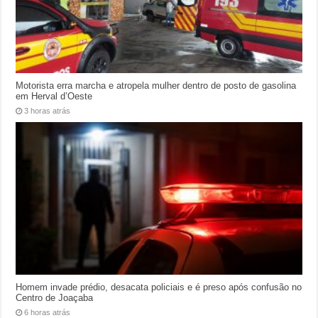
Motorista erra marcha e atropela mulher dentro de posto de gasolina
em Herval d’Oeste
3 horas atrás
Homem invade prédio, desacata policiais e é preso após confusão no
Centro de Joaçaba
6 horas atrás