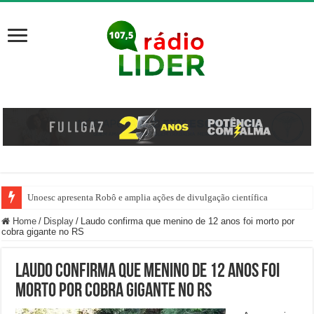
Unoesc apresenta Robô e amplia ações de divulgação científica
Família venezuelana percorre mais de 100 km, paga aluguel adiantado e de
Home
/
Display
/
Laudo confirma que menino de 12 anos foi morto por
cobra gigante no RS
Laudo confirma que menino de 12 anos foi
morto por cobra gigante no RS