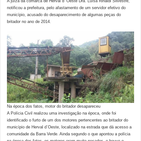
A juíza da comarca de Herval d’ Oeste Dra. Luísa Rinaldi Silvestre,
notificou a prefeitura, pelo afastamento de um servidor efetivo do
município, acusado do desaparecimento de algumas peças do
britador no ano de 2014.
Na época dos fatos, motor do britador desapareceu
A Polícia Civil realizou uma investigação na época, onde foi
identificado o furto de um dos motores pertencentes ao britador do
município de Herval d´Oeste, localizado na estrada que dá acesso a
comunidade da Barra Verde. Ainda segundo o que apontou a polícia
na época dos fatos, os motores eram muito pesados, e houve o