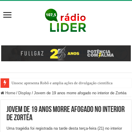
Unoesc apresenta Robô e amplia ações de divulgação científica
Família venezuelana percorre mais de 100 km, paga aluguel adiantado e de
Home
/
Display
/
Jovem de 19 anos morre afogado no interior de Zortéa
Jovem de 19 anos morre afogado no interior
de Zortéa
Uma tragédia foi registrada na tarde desta terça-feira (21) no interior