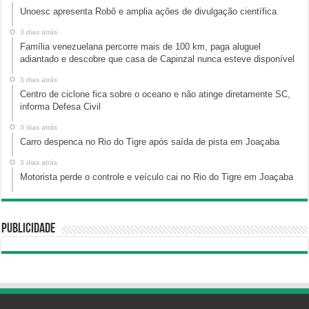
Unoesc apresenta Robô e amplia ações de divulgação científica
3 dias atrás
Família venezuelana percorre mais de 100 km, paga aluguel
adiantado e descobre que casa de Capinzal nunca esteve disponível
3 dias atrás
Centro de ciclone fica sobre o oceano e não atinge diretamente SC,
informa Defesa Civil
3 dias atrás
Carro despenca no Rio do Tigre após saída de pista em Joaçaba
3 dias atrás
Motorista perde o controle e veículo cai no Rio do Tigre em Joaçaba
Publicidade