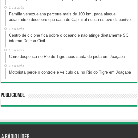
1 dia atrás
Família venezuelana percorre mais de 100 km, paga aluguel
adiantado e descobre que casa de Capinzal nunca esteve disponível
1 dia atrás
Centro de ciclone fica sobre o oceano e não atinge diretamente SC,
informa Defesa Civil
1 dia atrás
Carro despenca no Rio do Tigre após saída de pista em Joaçaba
1 dia atrás
Motorista perde o controle e veículo cai no Rio do Tigre em Joaçaba
Publicidade
A Rádio Líder