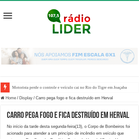
Motorista perde o controle e veículo cai no Rio do Tigre em Joaçaba
Dom Mário Marquez celebra 20 anos de Ordenação Episcopal
Home
/
Display
/
Carro pega fogo e fica destruído em Herval
Carro pega fogo e fica destruído em Herval
No início da tarde desta segunda-feira(13), o Corpo de Bombeiros foi
acionado para atender a um princípio de incêndio em veículo que