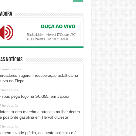
 Agora
as Notícias
3 minutos atrás
ereadores sugerem recuperação asfáltica na
urva do Tiepo
6 horas atrás
nibus pega fogo na SC-355, em Jaborá
7 horas atrás
otorista erra marcha e atropela mulher dentro
e posto de gasolina em Herval d’Oeste
0 horas atrás
omem invade prédio, desacata policiais e é