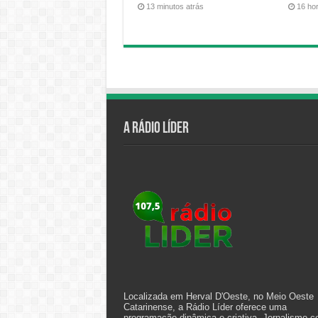
13 minutos atrás
16 ho
A Rádio Líder
Localizada em Herval D'Oeste, no Meio Oeste
Catarinense, a Rádio Líder oferece uma
programação dinâmica e criativa. Jornalismo 