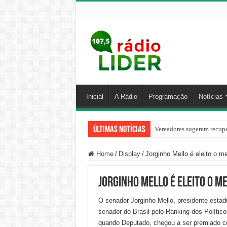
Inicial
A Rádio
Programação
Notícias
Últimas Notícias
Vereadores sugerem recupe
Home
/
Display
/
Jorginho Mello é eleito o m
Jorginho Mello é eleito o m
O senador Jorginho Mello, presidente estadua
senador do Brasil pelo Ranking dos Polític
quando Deputado, chegou a ser premiado c