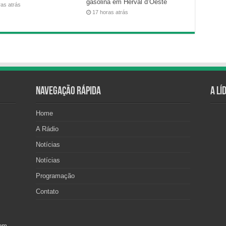
gasolina em Herval d’Oeste
ras atrás
17 horas atrás
Navegação Rápida
A Lí
Home
A Rádio
Notícias
Notícias
Programação
Contato
com