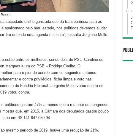
p
2
Brasil
J
da sociedade civil organizada que dá transparência para as
C
 e apaixonado pelo meu estado, nós políticos devemos ajudar
F
r. Eu defendo uma agenda eficiente”, ressalta Jorginho Mello.
Publi
ro estão entre os melhores, sendo dois do PSL- Caroline de
son Marques e um do PSB – Rodrigo Coelho. O
melhor para o pior de acordo com os seguintes critérios:
lamentar e contra privilégios, ficha limpa e voto nas
aumento do Fundão Eleitoral. Jorginho Mello votou contra em
2019 votou contra.
os políticos gastam 47% a menos que o restante do congresso
icos mostra que, em 2015, a Câmara dos deputados gastou pouco
 ficou em R$ 141.647.050,94.
 ao mesmo período de 2019, houve uma redução de 21%,