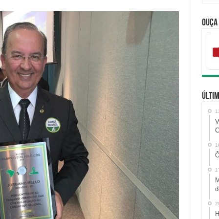
Ouça
Últim
1
V
C
1
Ô
1
M
d
2
H