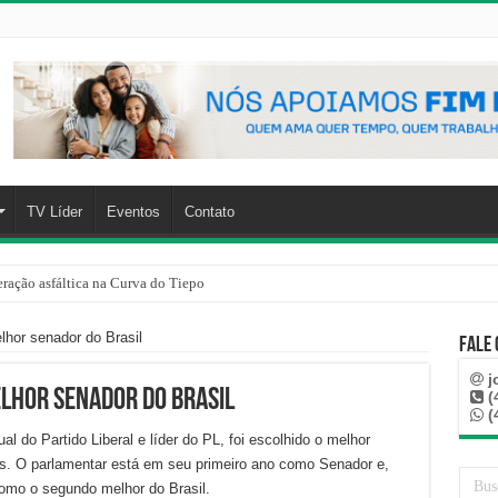
TV Líder
Eventos
Contato
ração asfáltica na Curva do Tiepo
elhor senador do Brasil
Fale
j
elhor senador do Brasil
(
(
l do Partido Liberal e líder do PL, foi escolhido o melhor
os. O parlamentar está em seu primeiro ano como Senador e,
omo o segundo melhor do Brasil.