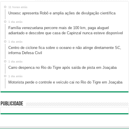
11 horas atrás
Unoesc apresenta Robô e amplia ações de divulgação científica
1 dia atrás
Família venezuelana percorre mais de 100 km, paga aluguel
adiantado e descobre que casa de Capinzal nunca esteve disponível
1 dia atrás
Centro de ciclone fica sobre o oceano e não atinge diretamente SC,
informa Defesa Civil
1 dia atrás
Carro despenca no Rio do Tigre após saída de pista em Joaçaba
1 dia atrás
Motorista perde o controle e veículo cai no Rio do Tigre em Joaçaba
Publicidade