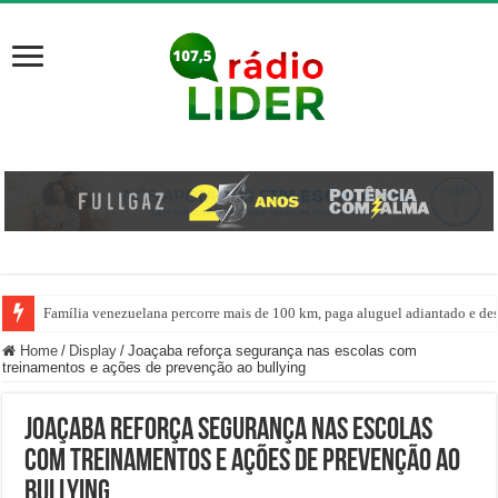
Família venezuelana percorre mais de 100 km, paga aluguel adiantado e de
Centro de ciclone fica sobre o oceano e não atinge diretamente SC, informa
Home
/
Display
/
Joaçaba reforça segurança nas escolas com
treinamentos e ações de prevenção ao bullying
Joaçaba reforça segurança nas escolas
com treinamentos e ações de prevenção ao
bullying