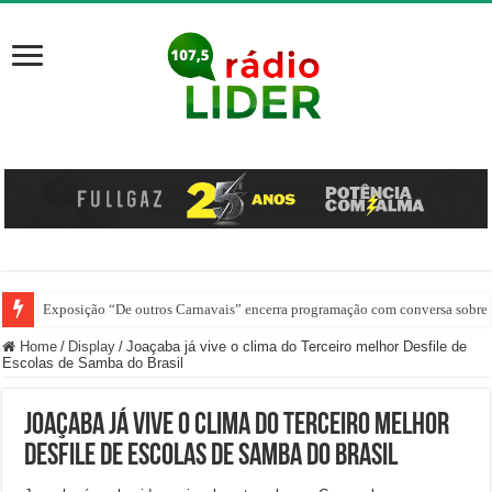
Exposição “De outros Carnavais” encerra programação com conversa sobre 
Saúde de Joaçaba oferece cirurgia para língua presa pela rede pública
Home
/
Display
/
Joaçaba já vive o clima do Terceiro melhor Desfile de
Escolas de Samba do Brasil
Joaçaba já vive o clima do Terceiro melhor
Desfile de Escolas de Samba do Brasil