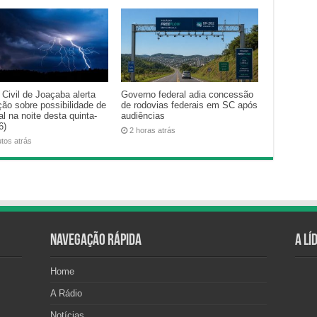
Civil de Joaçaba alerta
Governo federal adia concessão
ção sobre possibilidade de
de rodovias federais em SC após
l na noite desta quinta-
audiências
6)
2 horas atrás
utos atrás
Navegação Rápida
A Lí
Home
A Rádio
Notícias