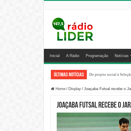
Inicial
A Rádio
Programação
Notícias
Últimas Notícias
Do projeto social à Seleçã
Home
/
Display
/
Joaçaba Futsal recebe o Ja
Joaçaba Futsal recebe o Jar