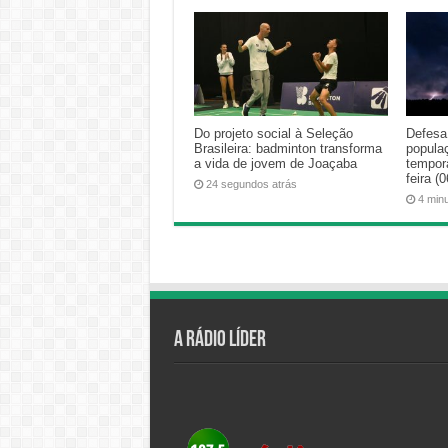
Do projeto social à Seleção
Defesa 
Brasileira: badminton transforma
popula
a vida de jovem de Joaçaba
tempora
feira (0
24 segundos atrás
4 min
A Rádio Líder