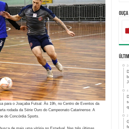
Ouça
Últim
2
D
b
J
4
D
s
a para o Joaçaba Futsal. Às 19h, no Centro de Eventos da
q
arta rodada da Série Ouro do Campeonato Catarinense. A
ube do Concórdia Sports.
2
G
f
 busca de mais uma vitória no Estadual. Nas três últimas