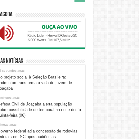
 Agora
as Notícias
4 segundos atrás
o projeto social à Seleção Brasileira:
adminton transforma a vida de jovem de
oaçaba
 minutos atrás
efesa Civil de Joaçaba alerta população
obre possibilidade de temporal na noite desta
uinta-feira (06)
 horas atrás
overno federal adia concessão de rodovias
ederais em SC após audiências