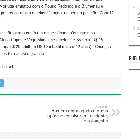
o Morruga empatou com o Pouso Redondo e o Blumenau e
6
ontos na tabela de classificação, na sétima posição. Com 12
V
C
o.
2
posição para o confronto deste sábado. Os ingressos
Ô
s Mega Capas e Voga Magazine e pelo site Sympla: R$ 15
ustará R$ 20 adulto e R$ 10 infantil (seis a 12 anos). Crianças
res têm acesso gratuito.
Publi
 Futsal
r
Avançar
Homem embriagado é preso
após se envolver em acidente,
em Joaçaba