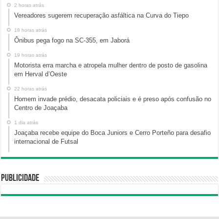
2 horas atrás
Vereadores sugerem recuperação asfáltica na Curva do Tiepo
18 horas atrás
Ônibus pega fogo na SC-355, em Jaborá
19 horas atrás
Motorista erra marcha e atropela mulher dentro de posto de gasolina
em Herval d’Oeste
22 horas atrás
Homem invade prédio, desacata policiais e é preso após confusão no
Centro de Joaçaba
1 dia atrás
Joaçaba recebe equipe do Boca Juniors e Cerro Porteño para desafio
internacional de Futsal
Publicidade