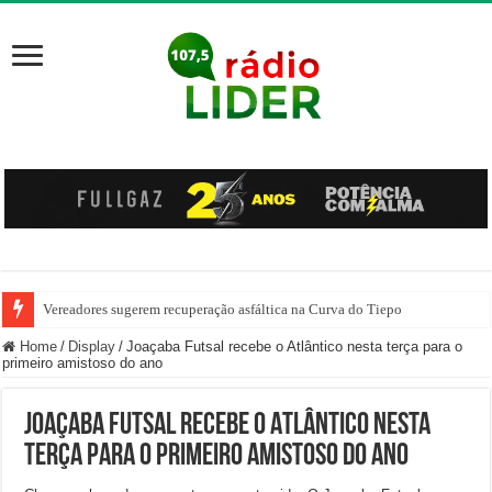
Vereadores sugerem recuperação asfáltica na Curva do Tiepo
Ônibus pega fogo na SC-355, em Jaborá
Home
/
Display
/
Joaçaba Futsal recebe o Atlântico nesta terça para o
primeiro amistoso do ano
Joaçaba Futsal recebe o Atlântico nesta
terça para o primeiro amistoso do ano