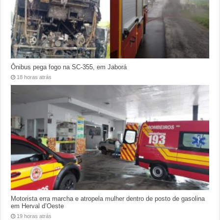
Ônibus pega fogo na SC-355, em Jaborá
18 horas atrás
Motorista erra marcha e atropela mulher dentro de posto de gasolina
em Herval d’Oeste
19 horas atrás