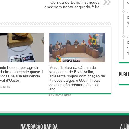
Corrida do Bem: inscrições
o
encerram nesta segunda-feira
8
D
b
J
8
D
s
q
nde homem por agredir
Mesa diretora da câmara de
heira e apreende quase 1
vereadores de Erval Velho,
Publi
drogas na sua residência
apresenta projeto com criação de
val d’Oeste
7 novos cargos e 600 mil reais
de oneração orçamentária por
as atrás
ano
7 horas atrás
Navegação Rápida
A Lí