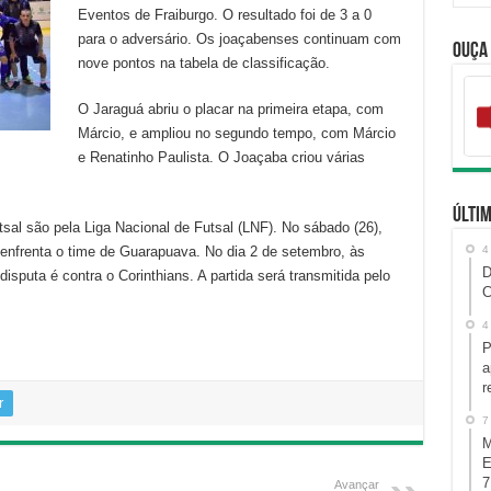
Eventos de Fraiburgo. O resultado foi de 3 a 0
para o adversário. Os joaçabenses continuam com
Ouça
nove pontos na tabela de classificação.
O Jaraguá abriu o placar na primeira etapa, com
Márcio, e ampliou no segundo tempo, com Márcio
e Renatinho Paulista. O Joaçaba criou várias
Últim
l são pela Liga Nacional de Futsal (LNF). No sábado (26),
enfrenta o time de Guarapuava. No dia 2 de setembro, às
4
D
sputa é contra o Corinthians. A partida será transmitida pelo
C
4
P
a
r
r
7
M
E
7
Avançar