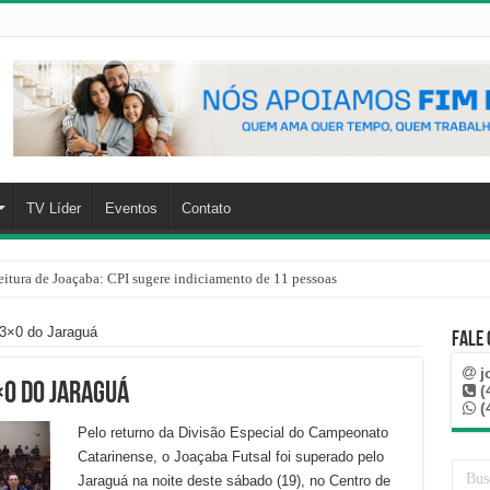
TV Líder
Eventos
Contato
eitura de Joaçaba: CPI sugere indiciamento de 11 pessoas
 3×0 do Jaraguá
Fale
j
×0 do Jaraguá
(
(
Pelo returno da Divisão Especial do Campeonato
Catarinense, o Joaçaba Futsal foi superado pelo
Jaraguá na noite deste sábado (19), no Centro de