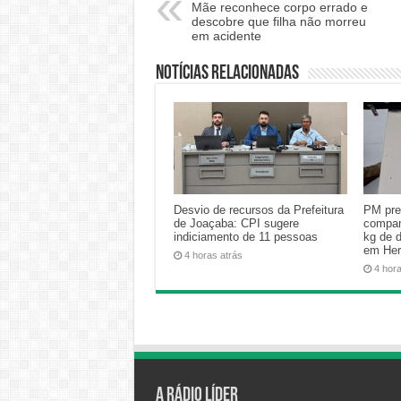
Mãe reconhece corpo errado e
descobre que filha não morreu
em acidente
Notícias relacionadas
Desvio de recursos da Prefeitura
PM pre
de Joaçaba: CPI sugere
compan
indiciamento de 11 pessoas
kg de 
em Her
4 horas atrás
4 hor
A Rádio Líder