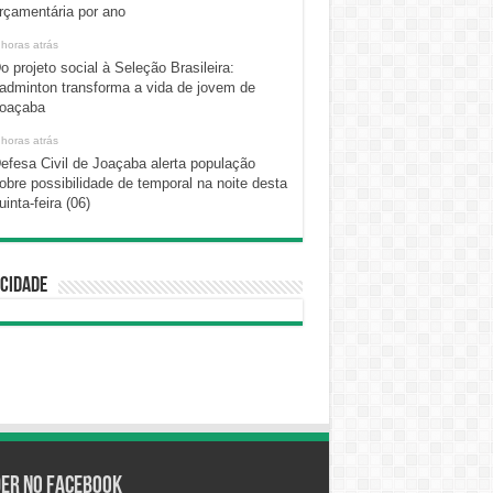
rçamentária por ano
 horas atrás
o projeto social à Seleção Brasileira:
adminton transforma a vida de jovem de
oaçaba
 horas atrás
efesa Civil de Joaçaba alerta população
obre possibilidade de temporal na noite desta
uinta-feira (06)
cidade
der no Facebook