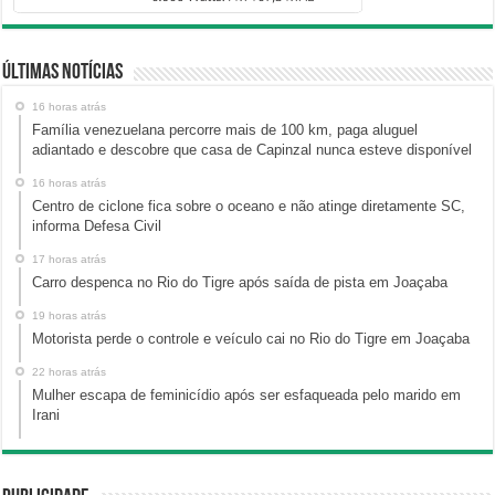
Últimas Notícias
16 horas atrás
Família venezuelana percorre mais de 100 km, paga aluguel
adiantado e descobre que casa de Capinzal nunca esteve disponível
16 horas atrás
Centro de ciclone fica sobre o oceano e não atinge diretamente SC,
informa Defesa Civil
17 horas atrás
Carro despenca no Rio do Tigre após saída de pista em Joaçaba
19 horas atrás
Motorista perde o controle e veículo cai no Rio do Tigre em Joaçaba
22 horas atrás
Mulher escapa de feminicídio após ser esfaqueada pelo marido em
Irani