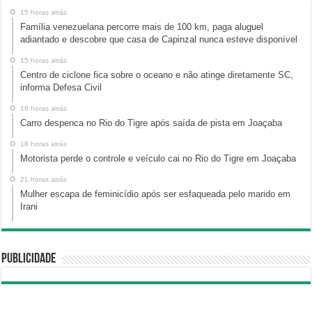
15 horas atrás
Família venezuelana percorre mais de 100 km, paga aluguel
adiantado e descobre que casa de Capinzal nunca esteve disponível
15 horas atrás
Centro de ciclone fica sobre o oceano e não atinge diretamente SC,
informa Defesa Civil
16 horas atrás
Carro despenca no Rio do Tigre após saída de pista em Joaçaba
18 horas atrás
Motorista perde o controle e veículo cai no Rio do Tigre em Joaçaba
21 horas atrás
Mulher escapa de feminicídio após ser esfaqueada pelo marido em
Irani
Publicidade