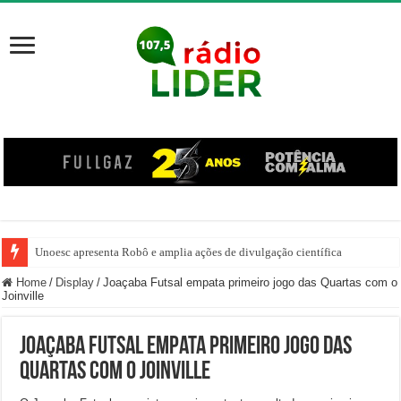
Unoesc apresenta Robô e amplia ações de divulgação científica
Família venezuelana percorre mais de 100 km, paga aluguel adiantado e de
Home
/
Display
/
Joaçaba Futsal empata primeiro jogo das Quartas com o
Joinville
Joaçaba Futsal empata primeiro jogo das
Quartas com o Joinville