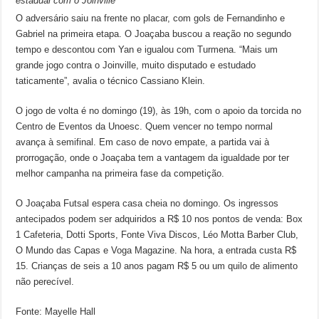
estadual com o Joinville
O adversário saiu na frente no placar, com gols de Fernandinho e
Gabriel na primeira etapa. O Joaçaba buscou a reação no segundo
tempo e descontou com Yan e igualou com Turmena. “Mais um
grande jogo contra o Joinville, muito di
sputado e estudado
taticamente”, avalia o técnico Cassiano Klein.
O jogo de volta é no domingo (19), às 19h, com o apoio da torcida no
Centro de Eventos da Unoesc. Quem vencer no tempo normal
avança à semifinal. Em caso de novo empate, a partida vai à
prorrogação, onde o Joaçaba tem a vantagem da igualdade por ter
melhor campanha na primeira fase da competição.
O Joaçaba Futsal espera casa cheia no domingo. Os ingressos
antecipados podem ser adquiridos a R$ 10 nos pontos de venda: Box
1 Cafeteria, Dotti Sports, Fonte Viva Discos, Léo Motta Barber Club,
O Mundo das Capas e Voga Magazine. Na hora, a entrada custa R$
15. Crianças de seis a 10 anos pagam R$ 5 ou um quilo de alimento
não perecível.
Fonte: Mayelle Hall