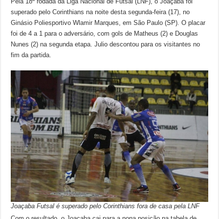
Pela 18ª rodada da Liga Nacional de Futsal (LNF), o Joaçaba foi
superado pelo Corinthians na noite desta segunda-feira (17), no
Ginásio Poliesportivo Wlamir Marques, em São Paulo (SP). O placar
foi de 4 a 1 para o adversário, com gols de Matheus (2) e Douglas
Nunes (2) na segunda etapa. Julio descontou para os visitantes no
fim da partida.
Joaçaba Futsal é superado pelo Corinthians fora de casa pela LNF
Com o resultado, o Joaçaba cai para a nona posição na tabela de