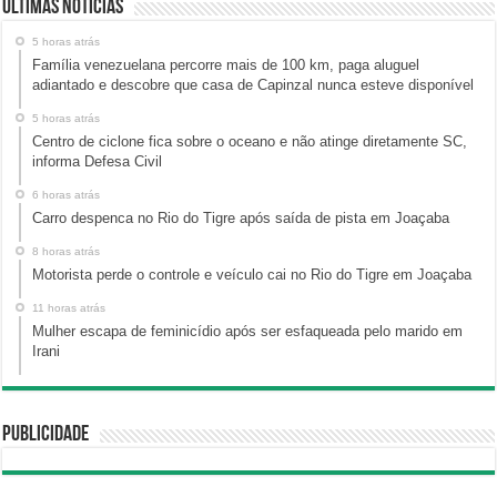
Últimas Notícias
5 horas atrás
Família venezuelana percorre mais de 100 km, paga aluguel
adiantado e descobre que casa de Capinzal nunca esteve disponível
5 horas atrás
Centro de ciclone fica sobre o oceano e não atinge diretamente SC,
informa Defesa Civil
6 horas atrás
Carro despenca no Rio do Tigre após saída de pista em Joaçaba
8 horas atrás
Motorista perde o controle e veículo cai no Rio do Tigre em Joaçaba
11 horas atrás
Mulher escapa de feminicídio após ser esfaqueada pelo marido em
Irani
Publicidade