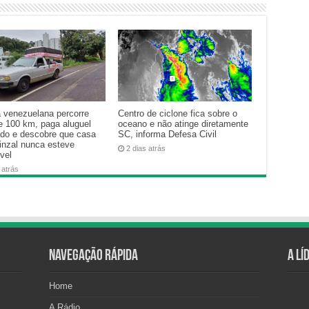
a venezuelana percorre
Centro de ciclone fica sobre o
e 100 km, paga aluguel
oceano e não atinge diretamente
ado e descobre que casa
SC, informa Defesa Civil
inzal nunca esteve
2 dias atrás
vel
 atrás
Navegação Rápida
A Lí
Home
A Rádio