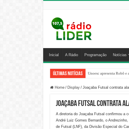
Inicial
A Rádio
Programação
Notícias
Últimas Notícias
Unoesc apresenta Robô e a
Home
/
Display
/
Joaçaba Futsal contrata ala
Joaçaba Futsal contrata al
A diretoria do Joaçaba Futsal confirmou a 
André Luiz Gomes Bernardo, o Andrezinho, 
de Futsal (LNF), da Divisão Especial do Ca