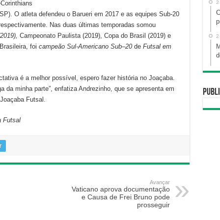
2
-Corinthians
C
SP). O atleta defendeu o Barueri em 2017 e as equipes Sub-20
p
, respectivamente. Nas duas últimas temporadas somou
(2019),
Campeonato Paulista (2019), Copa do Brasil (2019) e
2
M
rasileira, foi
campeão Sul-Americano Sub
–
20
de
Futsal em
d
tativa é a melhor possível, espero fazer história no Joaçaba.
ga da minha parte”, enfatiza Andrezinho, que se apresenta em
Publi
 Joaçaba Futsal.
 Futsal
r
Avançar
Vaticano aprova documentação
e Causa de Frei Bruno pode
prosseguir