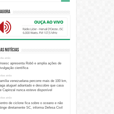
 Agora
as Notícias
 dia atrás
noesc apresenta Robô e amplia ações de
ivulgação científica
 dias atrás
amília venezuelana percorre mais de 100 km,
aga aluguel adiantado e descobre que casa
e Capinzal nunca esteve disponível
 dias atrás
entro de ciclone fica sobre o oceano e não
tinge diretamente SC, informa Defesa Civil