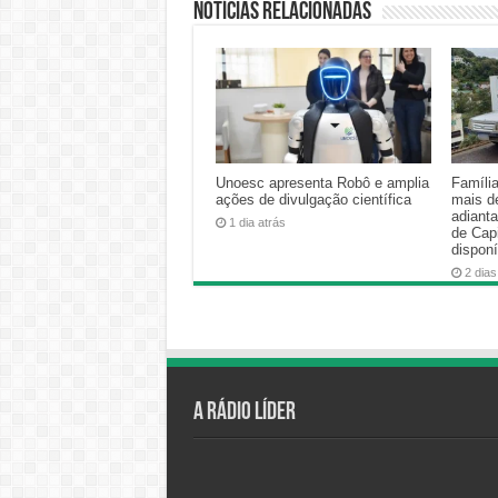
Notícias relacionadas
Unoesc apresenta Robô e amplia
Famíli
ações de divulgação científica
mais d
adiant
1 dia atrás
de Cap
disponí
2 dias
A Rádio Líder