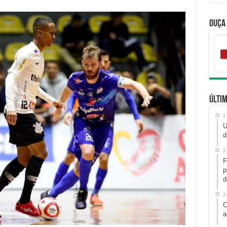
Ouça
Últim
1
U
d
2
F
p
d
2
C
a