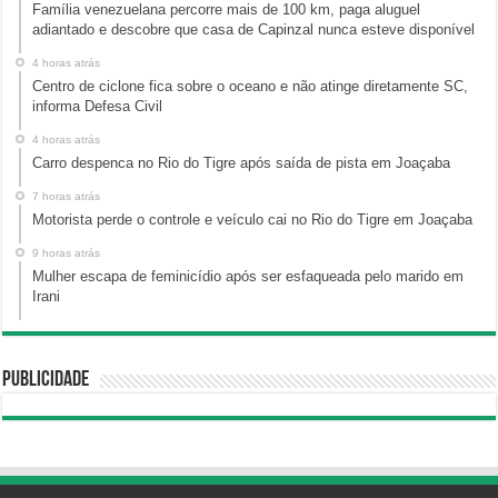
Família venezuelana percorre mais de 100 km, paga aluguel
adiantado e descobre que casa de Capinzal nunca esteve disponível
4 horas atrás
Centro de ciclone fica sobre o oceano e não atinge diretamente SC,
informa Defesa Civil
4 horas atrás
Carro despenca no Rio do Tigre após saída de pista em Joaçaba
7 horas atrás
Motorista perde o controle e veículo cai no Rio do Tigre em Joaçaba
9 horas atrás
Mulher escapa de feminicídio após ser esfaqueada pelo marido em
Irani
Publicidade