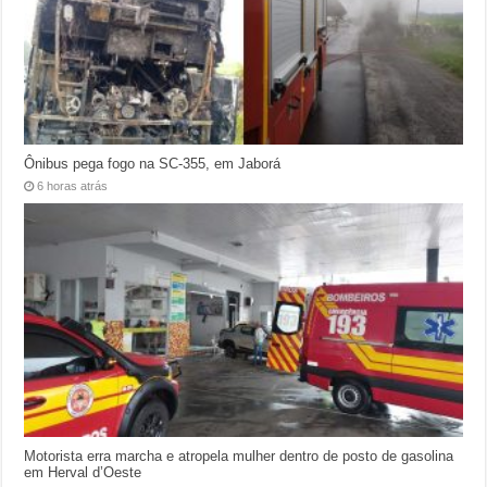
Ônibus pega fogo na SC-355, em Jaborá
6 horas atrás
Motorista erra marcha e atropela mulher dentro de posto de gasolina
em Herval d’Oeste