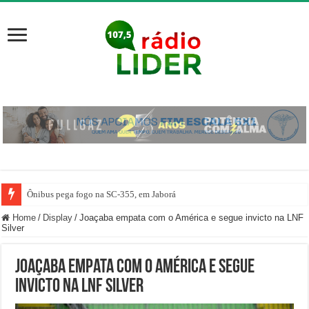
Ônibus pega fogo na SC-355, em Jaborá
Home
/
Display
/
Joaçaba empata com o América e segue invicto na LNF
Silver
Joaçaba empata com o América e segue
invicto na LNF Silver