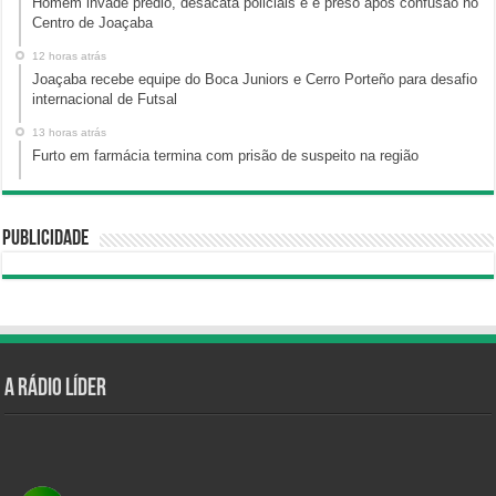
Homem invade prédio, desacata policiais e é preso após confusão no
Centro de Joaçaba
12 horas atrás
Joaçaba recebe equipe do Boca Juniors e Cerro Porteño para desafio
internacional de Futsal
13 horas atrás
Furto em farmácia termina com prisão de suspeito na região
Publicidade
A Rádio Líder