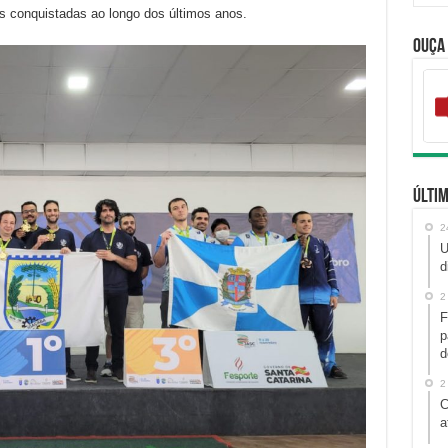
s conquistadas ao longo dos últimos anos.
Ouça
Últim
2
U
d
2
F
p
d
2
C
a