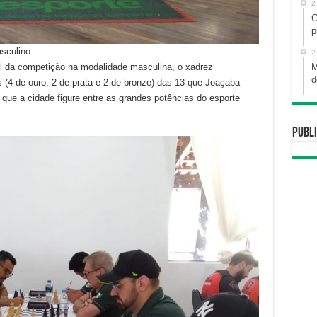
2
C
p
sculino
2
l da competição na modalidade masculina, o xadrez
M
d
 (4 de ouro, 2 de prata e 2 de bronze) das 13 que Joaçaba
 que a cidade figure entre as grandes potências do esporte
Publi