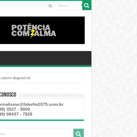
 esteve disponível
 Conosco
ornalismo@liderfm1075.com.br
49) 3527 - 9000
49) 98437 - 7826