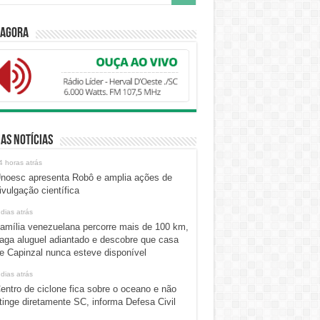
 Agora
as Notícias
4 horas atrás
noesc apresenta Robô e amplia ações de
ivulgação científica
 dias atrás
amília venezuelana percorre mais de 100 km,
aga aluguel adiantado e descobre que casa
e Capinzal nunca esteve disponível
 dias atrás
entro de ciclone fica sobre o oceano e não
tinge diretamente SC, informa Defesa Civil