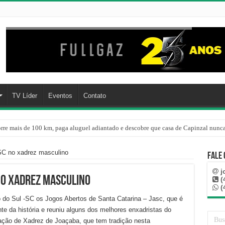
TV Líder
Eventos
Contato
rre mais de 100 km, paga aluguel adiantado e descobre que casa de Capinzal nunca
C no xadrez masculino
Fale
j
no xadrez masculino
(
(
do Sul -SC os Jogos Abertos de Santa Catarina – Jasc, que é
te da história e reuniu alguns dos melhores enxadristas do
iação de Xadrez de Joaçaba, que tem tradição nesta