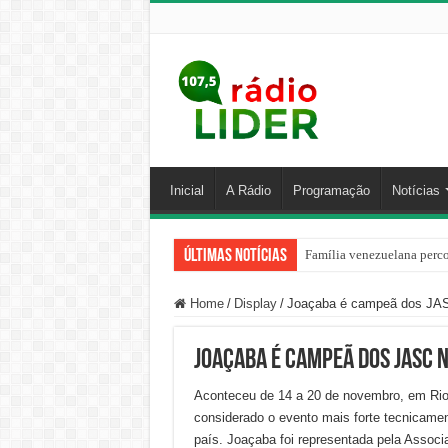
Inicial
A Rádio
Programação
Notícias
Últimas Notícias
Família venezuelana perco
Home
/
Display
/
Joaçaba é campeã dos JAS
Joaçaba é campeã dos JASC 
Aconteceu de 14 a 20 de novembro, em Rio 
considerado o evento mais forte tecnicamen
país. Joaçaba foi representada pela Assoc