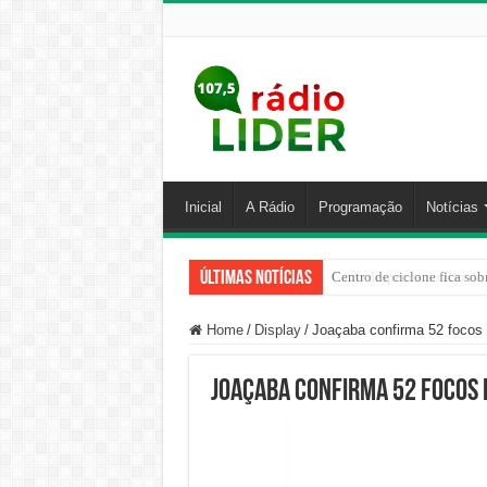
Inicial
A Rádio
Programação
Notícias
Últimas Notícias
Carro despenca no Rio do 
Home
/
Display
/
Joaçaba confirma 52 focos
Joaçaba confirma 52 focos 