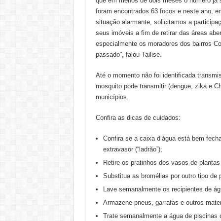
que em menos de dois meses o número já s
foram encontrados 63 focos e neste ano, 
situação alarmante, solicitamos a particip
seus imóveis a fim de retirar das áreas ab
especialmente os moradores dos bairros Co
passado”, falou Tailise.
Até o momento não foi identificada transmi
mosquito pode transmitir (dengue, zika e 
municípios.
Confira as dicas de cuidados:
Confira se a caixa d’água está bem fech
extravasor (“ladrão”);
Retire os pratinhos dos vasos de plantas
Substitua as bromélias por outro tipo de
Lave semanalmente os recipientes de ág
Armazene pneus, garrafas e outros mate
Trate semanalmente a água de piscinas 