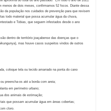
e aproxima do total do ano passado. “Em todo o ano de 2021
em menos de dois meses, confirmamos 52 focos. Diante dessa
ação da população nos cuidados de prevenção para que revisem
ertas todo material que possa acumular água da chuva,
ntestado e Tobias, que seguem infestados desde o ano
ssão dentro de território joaçabense das doenças que o
Chikungunya), mas houve casos suspeitos vindos de outros
ada, coloque tela ou tecido amarrado na ponta do cano
 ou preencha-os até a borda com areia;
 planta em perímetro urbano;
ua dos animais de estimação;
riais que possam acumular água em áreas cobertas;
com cloro.