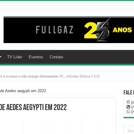
TV Líder
Eventos
Contato
Tigre após saída de pista em Joaçaba
 de Aedes aegypti em 2022
Fale
j
de Aedes aegypti em 2022
(
(