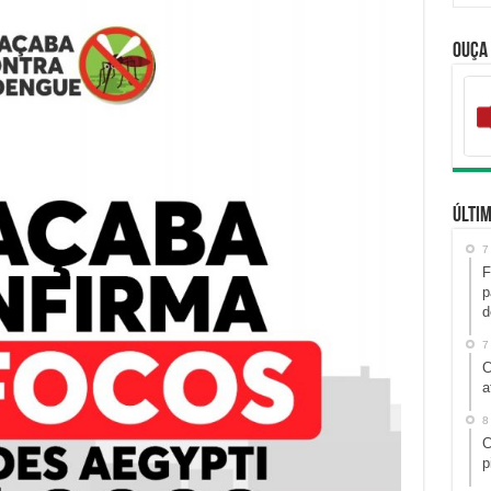
Ouça
Últim
7
F
p
d
7
C
a
8
C
p