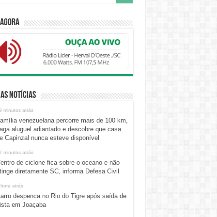
 Agora
as Notícias
9 minutos atrás
amília venezuelana percorre mais de 100 km,
aga aluguel adiantado e descobre que casa
e Capinzal nunca esteve disponível
7 minutos atrás
entro de ciclone fica sobre o oceano e não
tinge diretamente SC, informa Defesa Civil
 hora atrás
arro despenca no Rio do Tigre após saída de
ista em Joaçaba