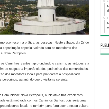
4
M
d
6
M
e
ismo acontecer na prática: as pessoas. Neste sábado, dia 27 de
Publi
ma capacitação especial voltada para os moradores das
e Nova Petrópolis.
 os Caminhos Santos, aprofundando o carisma, as virtudes e a
além de resgatar a importância dos padroeiros das comunidades.
ção dos moradores locais para praticarem a hospitalidade
s peregrinos, garantindo que o visitante se sinta
a Comunidade Nova Petrópolis, a iniciativa traz excelentes
idade está motivada com os Caminhos Santos, pois será uma
reendedores locais, e também para fortalecer a nossa cultura