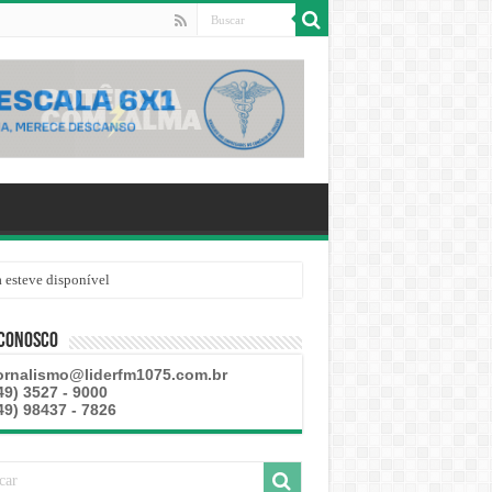
 esteve disponível
 Conosco
ornalismo@liderfm1075.com.br
49) 3527 - 9000
49) 98437 - 7826