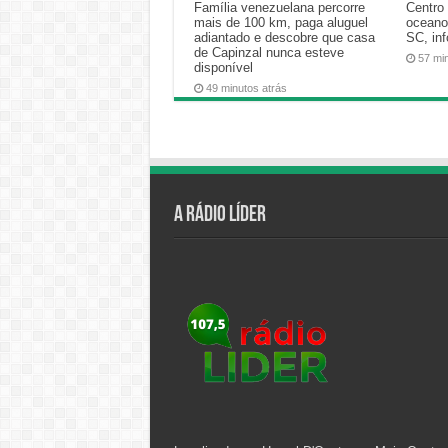
Família venezuelana percorre
Centro 
mais de 100 km, paga aluguel
oceano
adiantado e descobre que casa
SC, in
de Capinzal nunca esteve
57 mi
disponível
49 minutos atrás
A Rádio Líder