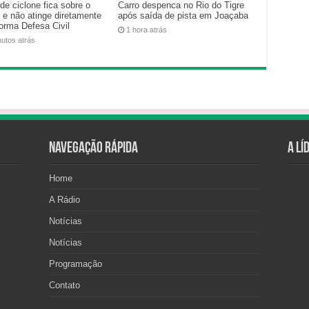
de ciclone fica sobre o
Carro despenca no Rio do Tigre
 e não atinge diretamente
após saída de pista em Joaçaba
forma Defesa Civil
1 hora atrás
nutos atrás
Navegação Rápida
A Lí
Home
A Rádio
Notícias
Notícias
Programação
Contato