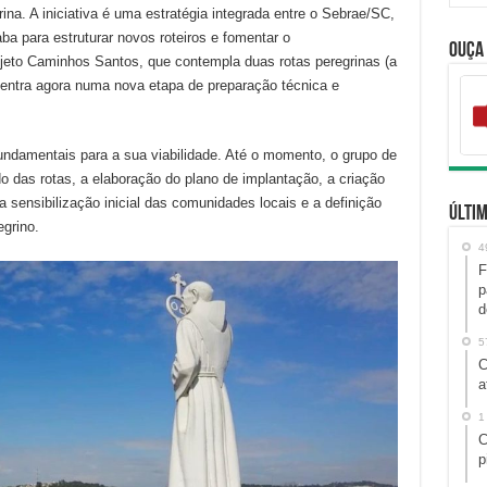
ina. A iniciativa é uma estratégia integrada entre o Sebrae/SC,
ba para estruturar novos roteiros e fomentar o
Ouça
jeto Caminhos Santos, que contempla duas rotas peregrinas (a
 entra agora numa nova etapa de preparação técnica e
fundamentais para a sua viabilidade. Até o momento, o grupo de
o das rotas, a elaboração do plano de implantação, a criação
a sensibilização inicial das comunidades locais e a definição
Últim
egrino.
4
F
p
d
5
C
a
1
C
p