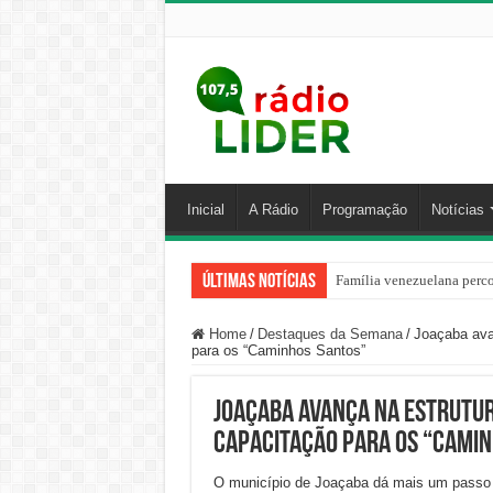
Inicial
A Rádio
Programação
Notícias
Últimas Notícias
Família venezuelana perco
Home
/
Destaques da Semana
/
Joaçaba ava
para os “Caminhos Santos”
Joaçaba avança na estrutur
capacitação para os “Cami
O município de Joaçaba dá mais um passo i