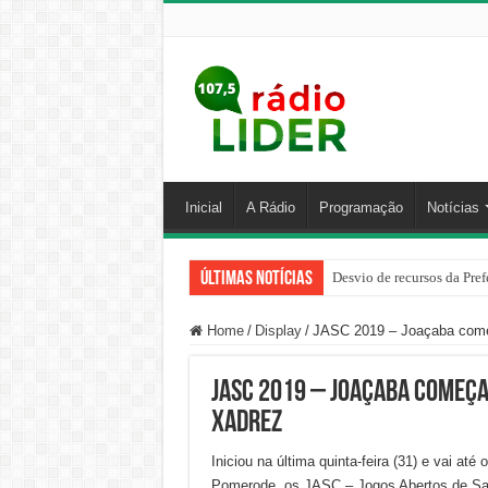
Inicial
A Rádio
Programação
Notícias
Últimas Notícias
Desvio de recursos da Pref
Home
/
Display
/
JASC 2019 – Joaçaba começ
JASC 2019 – Joaçaba começa 
Xadrez
Iniciou na última quinta-feira (31) e vai at
Pomerode, os JASC – Jogos Abertos de San