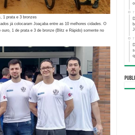
o
7
 1 prata e 3 bronzes
D
ltados já colocaram Joaçaba entre as 10 melhores cidades. O
b
J
uro, 1 de prata e 3 de bronze (Blitz e Rápido) somente no
7
D
s
q
Publi