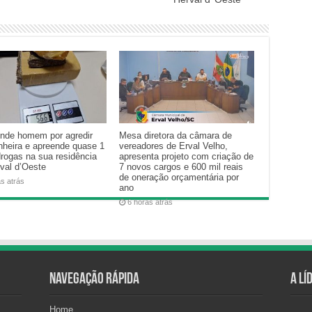
nde homem por agredir
Mesa diretora da câmara de
heira e apreende quase 1
vereadores de Erval Velho,
drogas na sua residência
apresenta projeto com criação de
val d’Oeste
7 novos cargos e 600 mil reais
de oneração orçamentária por
as atrás
ano
6 horas atrás
Navegação Rápida
A Lí
Home