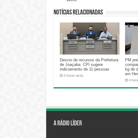
Notícias relacionadas
Desvio de recursos da Prefeitura
PM pre
de Joaçaba: CPI sugere
compan
indiciamento de 11 pessoas
kg de 
em Her
3 horas atrás
4 hor
A Rádio Líder