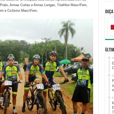
Prato, Armas Curtas e Armas Longas, Triathlon Masc/Fem,
em e Ciclismo Masc\Fem.
Ouça
Últim
3
D
C
4
P
a
r
6
M
E
7