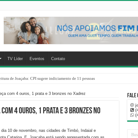
TV Líder
Eventos
Contato
eitura de Joaçaba: CPI sugere indiciamento de 11 pessoas
a com 4 ouros, 1 prata e 3 bronzes no Xadrez
Fale
j
com 4 ouros, 1 prata e 3 bronzes no
(
(
é o dia 10 de novembro, nas cidades de Timbó, Indaial e
ta Catarina. E, Joaçaba está sendo representada com as