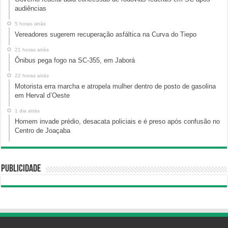
audiências
5 horas atrás
Vereadores sugerem recuperação asfáltica na Curva do Tiepo
21 horas atrás
Ônibus pega fogo na SC-355, em Jaborá
22 horas atrás
Motorista erra marcha e atropela mulher dentro de posto de gasolina
em Herval d’Oeste
1 dia atrás
Homem invade prédio, desacata policiais e é preso após confusão no
Centro de Joaçaba
Publicidade