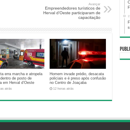
C
Avançar
F
Empreendedores turísticos de
Herval d’Oeste participaram de
1
capacitação
F
s
Publi
ta erra marcha e atropela
Homem invade prédio, desacata
 dentro de posto de
policiais e é preso após confusão
na em Herval d’Oeste
no Centro de Joaçaba
ras atrás
12 horas atrás