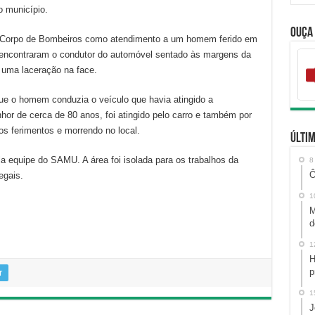
o município.
Ouça
ao Corpo de Bombeiros como atendimento a um homem ferido em
s encontraram o condutor do automóvel sentado às margens da
 uma laceração na face.
e o homem conduzia o veículo que havia atingido a
nhor de cerca de 80 anos, foi atingido pelo carro e também por
aos ferimentos e morrendo no local.
Últim
la equipe do SAMU. A área foi isolada para os trabalhos da
8
Ô
egais.
1
M
d
1
H
p
r
1
J