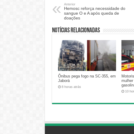
Anterior
Hemosc reforça necessidade do
sangue O e A após queda de
doações
Notícias relacionadas
Ônibus pega fogo na SC-355, em
Motoris
Jaborá
mulher
gasoli
8 horas atrás
10 ho