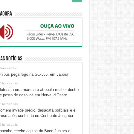
 Agora
as Notícias
 horas atrás
nibus pega fogo na SC-355, em Jaborá
0 horas atrás
otorista erra marcha e atropela mulher dentro
e posto de gasolina em Herval d’Oeste
2 horas atrás
omem invade prédio, desacata policiais e é
reso após confusão no Centro de Joaçaba
5 horas atrás
oaçaba recebe equipe do Boca Juniors e