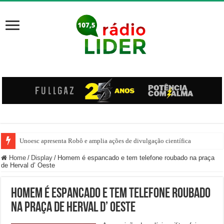
Unoesc apresenta Robô e amplia ações de divulgação científica
Família venezuelana percorre mais de 100 km, paga aluguel adiantado e de
Home
/
Display
/
Homem é espancado e tem telefone roubado na praça
de Herval d’ Oeste
Homem é espancado e tem telefone roubado
na praça de Herval d’ Oeste