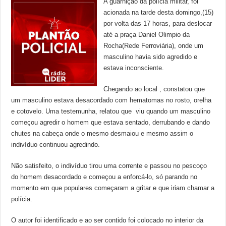
A guarnição da polícia militar, foi
acionada na tarde desta domingo,(15)
por volta das 17 horas, para deslocar
até a praça Daniel Olimpio da
Rocha(Rede Ferroviária), onde um
masculino havia sido agredido e
estava inconsciente.
Chegando ao local , constatou que
um masculino estava desacordado com hematomas no rosto, orelha
e cotovelo. Uma testemunha, relatou que viu quando um masculino
começou agredir o homem que estava sentado, derrubando e dando
chutes na cabeça onde o mesmo desmaiou e mesmo assim o
indivíduo continuou agredindo.
Não satisfeito, o indivíduo tirou uma corrente e passou no pescoço
do homem desacordado e começou a enforcá-lo, só parando no
momento em que populares começaram a gritar e que iriam chamar a
polícia.
O autor foi identificado e ao ser contido foi colocado no interior da