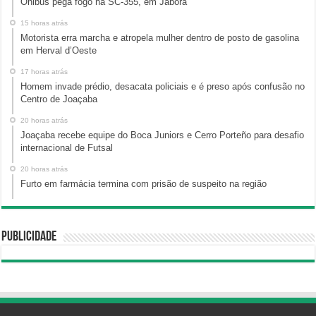
Ônibus pega fogo na SC-355, em Jaborá
15 horas atrás
Motorista erra marcha e atropela mulher dentro de posto de gasolina
em Herval d’Oeste
17 horas atrás
Homem invade prédio, desacata policiais e é preso após confusão no
Centro de Joaçaba
20 horas atrás
Joaçaba recebe equipe do Boca Juniors e Cerro Porteño para desafio
internacional de Futsal
20 horas atrás
Furto em farmácia termina com prisão de suspeito na região
Publicidade