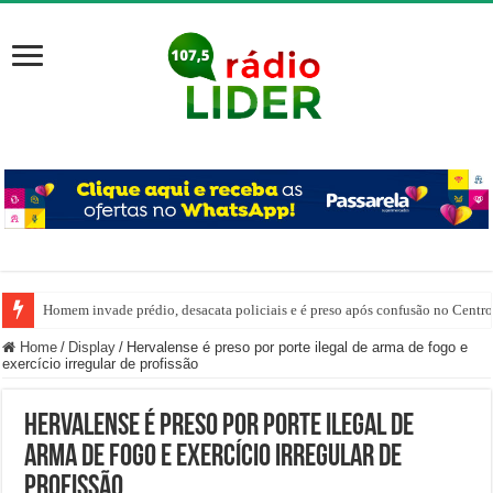
Homem invade prédio, desacata policiais e é preso após confusão no Centr
Joaçaba recebe equipe do Boca Juniors e Cerro Porteño para desafio interna
Home
/
Display
/
Hervalense é preso por porte ilegal de arma de fogo e
exercício irregular de profissão
Hervalense é preso por porte ilegal de
arma de fogo e exercício irregular de
profissão