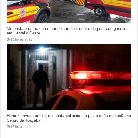
Motorista erra marcha e atropela mulher dentro de posto de gasolina
em Herval d’Oeste
15 horas atrás
Homem invade prédio, desacata policiais e é preso após confusão no
Centro de Joaçaba
17 horas atrás