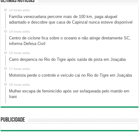
Últimas Notícias
14 horas atrás
Família venezuelana percorre mais de 100 km, paga aluguel
adiantado e descobre que casa de Capinzal nunca esteve disponível
14 horas atrás
Centro de ciclone fica sobre o oceano e não atinge diretamente SC,
informa Defesa Civil
15 horas atrás
Carro despenca no Rio do Tigre após saída de pista em Joaçaba
17 horas atrás
Motorista perde o controle e veículo cai no Rio do Tigre em Joaçaba
19 horas atrás
Mulher escapa de feminicídio após ser esfaqueada pelo marido em
Irani
Publicidade