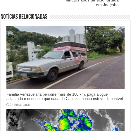
minutos após ter sido furtada
em Joaçaba
Notícias relacionadas
Família venezuelana percorre mais de 100 km, paga aluguel
adiantado e descobre que casa de Capinzal nunca esteve disponível
14 horas atrás