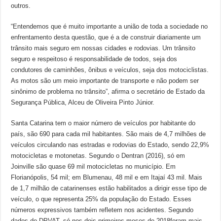
outros.
“Entendemos que é muito importante a união de toda a sociedade no
enfrentamento desta questão, que é a de construir diariamente um
trânsito mais seguro em nossas cidades e rodovias. Um trânsito
seguro e respeitoso é responsabilidade de todos, seja dos
condutores de caminhões, ônibus e veículos, seja dos motociclistas.
As motos são um meio importante de transporte e não podem ser
sinônimo de problema no trânsito”, afirma o secretário de Estado da
Segurança Pública, Alceu de Oliveira Pinto Júnior.
Santa Catarina tem o maior número de veículos por habitante do
país, são 690 para cada mil habitantes. São mais de 4,7 milhões de
veículos circulando nas estradas e rodovias do Estado, sendo 22,9%
motocicletas e motonetas. Segundo o Dentran (2016), só em
Joinville são quase 69 mil motocicletas no município. Em
Florianópolis, 54 mil; em Blumenau, 48 mil e em Itajaí 43 mil. Mais
de 1,7 milhão de catarinenses estão habilitados a dirigir esse tipo de
veículo, o que representa 25% da população do Estado. Esses
números expressivos também refletem nos acidentes. Segundo
dados do DPVAT, só nos dois primeiros meses de 2018foram mais