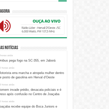
 Agora
as Notícias
 horas atrás
nibus pega fogo na SC-355, em Jaborá
0 horas atrás
otorista erra marcha e atropela mulher dentro
e posto de gasolina em Herval d’Oeste
3 horas atrás
omem invade prédio, desacata policiais e é
reso após confusão no Centro de Joaçaba
5 horas atrás
oaçaba recebe equipe do Boca Juniors e