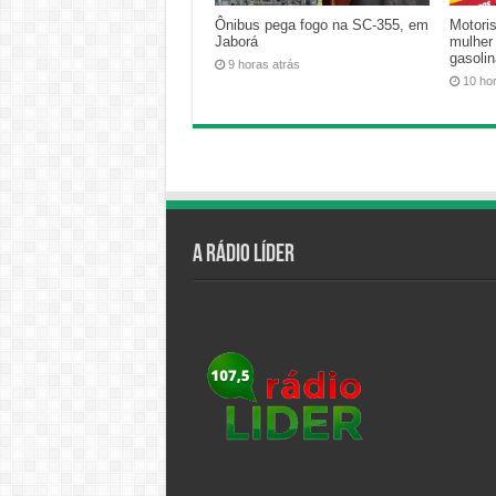
Ônibus pega fogo na SC-355, em
Motoris
Jaborá
mulher
gasoli
9 horas atrás
10 ho
A Rádio Líder