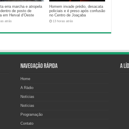
ta erra marcha e atropela
Homem invade prédio, desacata
 dentro de posto de
policiais e é preso após confusão
na em Herval d’Oeste
no Centro de Joaçaba
ras atrás
13 horas atrás
Navegação Rápida
A Lí
Home
A Rádio
Notícias
Notícias
Programação
Contato