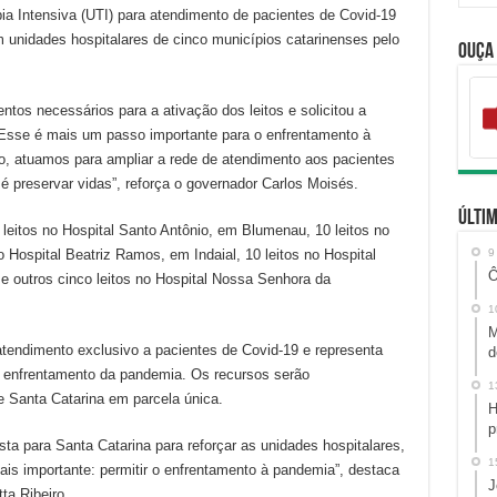
pia Intensiva (UTI) para atendimento de pacientes de Covid-19
 unidades hospitalares de cinco municípios catarinenses pelo
Ouça
os necessários para a ativação dos leitos e solicitou a
 “Esse é mais um passo importante para o enfrentamento à
o, atuamos para ampliar a rede de atendimento aos pacientes
é preservar vidas”, reforça o governador Carlos Moisés.
Últim
o leitos no Hospital Santo Antônio, em Blumenau, 10 leitos no
o Hospital Beatriz Ramos, em Indaial, 10 leitos no Hospital
9
Ô
 e outros cinco leitos no Hospital Nossa Senhora da
1
M
 atendimento exclusivo a pacientes de Covid-19 e representa
d
o enfrentamento da pandemia. Os recursos serão
1
e Santa Catarina em parcela única.
H
p
ta para Santa Catarina para reforçar as unidades hospitalares,
1
ais importante: permitir o enfrentamento à pandemia”, destaca
J
ta Ribeiro.