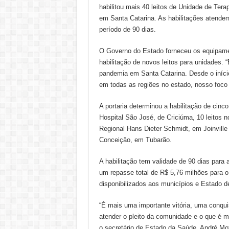
habilitou mais 40 leitos de Unidade de Tera
em Santa Catarina. As habilitações atendem
período de 90 dias.
O Governo do Estado forneceu os equipament
habilitação de novos leitos para unidades.
pandemia em Santa Catarina. Desde o iníci
em todas as regiões no estado, nosso foco 
A portaria determinou a habilitação de cinc
Hospital São José, de Criciúma, 10 leitos n
Regional Hans Dieter Schmidt, em Joinville
Conceição, em Tubarão.
A habilitação tem validade de 90 dias para
um repasse total de R$ 5,76 milhões para 
disponibilizados aos municípios e Estado d
“É mais uma importante vitória, uma conquis
atender o pleito da comunidade e o que é m
o secretário de Estado da Saúde, André Mot