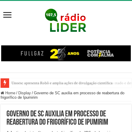
Unoesc apresenta Robô e amplia ações de divulgação científica
Família venezuelana percorre mais de 100 km, paga aluguel adiantado e de
Home
/
Display
/
Governo de SC auxilia em processo de reabertura do
frigorífico de Ipumirim
Governo de SC auxilia em processo de
reabertura do frigorífico de Ipumirim