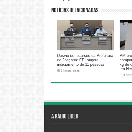
Notícias relacionadas
Desvio de recursos da Prefeitura
PM pre
de Joaçaba: CPI sugere
compan
indiciamento de 11 pessoas
kg de 
em Her
3 horas atrás
4 hor
A Rádio Líder