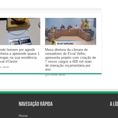
nde homem por agredir
Mesa diretora da câmara de
heira e apreende quase 1
vereadores de Erval Velho,
drogas na sua residência
apresenta projeto com criação de
val d’Oeste
7 novos cargos e 600 mil reais
de oneração orçamentária por
as atrás
ano
6 horas atrás
Navegação Rápida
A Lí
Home