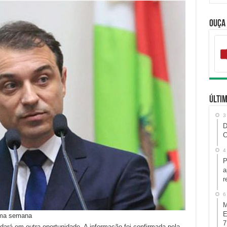
Ouça
Últim
3
D
C
4
P
a
r
6
M
E
xima semana
7
dará em outra oportunidade. A informação foi confirmada pela