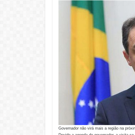
Governador não virá mais a região na pró
Devido a agenda do governador, a visita se 