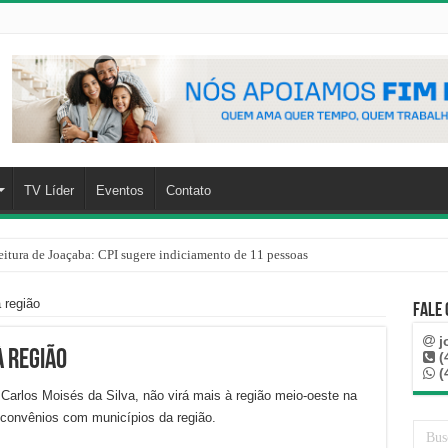
TV Líder
Eventos
Contato
eitura de Joaçaba: CPI sugere indiciamento de 11 pessoas
 região
Fale
j
 região
(
(
Carlos Moisés da Silva, não virá mais à região meio-oeste na
convênios com municípios da região.