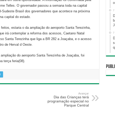
o
aime Telles. O governador passou a semana toda na capital
7
ul-Sudeste Brasil dos governadores que acontece na próxima
D
a capital do estado.
b
J
feitos, estaria o da ampliação do aeroporto Santa Terezinha,
e irá contemplar a reforma dos acessos, Caetano Natal
7
D
sso Santa Terezinha que liga a BR 282 a Joaçaba, e o acesso
s
ro de Herval d Oeste.
q
 e ampliação do aeroporto Santa Terezinha de Joaçaba, foi
a terça feria(08).
Publi
r
Avançar
Dia das Crianças terá
programação especial no
Parque Central