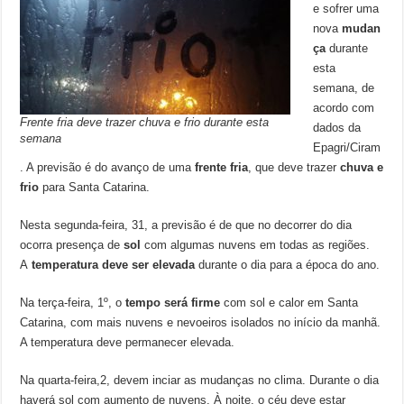
e sofrer uma
nova
mudan
ça
durante
esta
semana, de
acordo com
Frente fria deve trazer chuva e frio durante esta
dados da
semana
Epagri/Ciram
. A previsão é do avanço de uma
frente fria
, que deve trazer
chuva e
frio
para Santa Catarina.
Nesta segunda-feira, 31, a previsão é de que no decorrer do dia
ocorra presença de
sol
com algumas nuvens em todas as regiões.
A
temperatura deve ser elevada
durante o dia para a época do ano.
Na terça-feira, 1º, o
tempo será firme
com sol e calor em Santa
Catarina, com mais nuvens e nevoeiros isolados no início da manhã.
A temperatura deve permanecer elevada.
Na quarta-feira,2, devem inciar as mudanças no clima. Durante o dia
haverá sol com aumento de nuvens. À noite, o céu deve estar