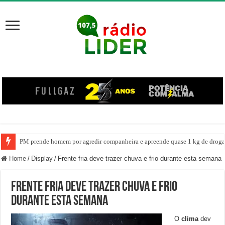
PM prende homem por agredir companheira e apreende quase 1 kg de drogas
Mesa diretora da câmara de vereadores de Erval Velho, apresenta projeto co
Home
/
Display
/
Frente fria deve trazer chuva e frio durante esta semana
Frente fria deve trazer chuva e frio
durante esta semana
O
clima
dev