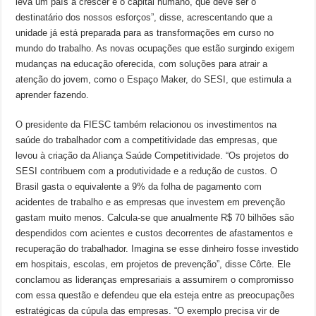
leva um país a crescer é o capital humano, que deve ser o
destinatário dos nossos esforços”, disse, acrescentando que a
unidade já está preparada para as transformações em curso no
mundo do trabalho. As novas ocupações que estão surgindo exigem
mudanças na educação oferecida, com soluções para atrair a
atenção do jovem, como o Espaço Maker, do SESI, que estimula a
aprender fazendo.
O presidente da FIESC também relacionou os investimentos na
saúde do trabalhador com a competitividade das empresas, que
levou à criação da Aliança Saúde Competitividade. “Os projetos do
SESI contribuem com a produtividade e a redução de custos. O
Brasil gasta o equivalente a 9% da folha de pagamento com
acidentes de trabalho e as empresas que investem em prevenção
gastam muito menos. Calcula-se que anualmente R$ 70 bilhões são
despendidos com acientes e custos decorrentes de afastamentos e
recuperação do trabalhador. Imagina se esse dinheiro fosse investido
em hospitais, escolas, em projetos de prevenção”, disse Côrte. Ele
conclamou as lideranças empresariais a assumirem o compromisso
com essa questão e defendeu que ela esteja entre as preocupações
estratégicas da cúpula das empresas. “O exemplo precisa vir de