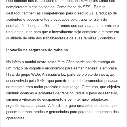
escolaridade dos trabalhadores: em Joaçaba 42% deles ainda não
completaram o ensino básico. Como focos do SESI, Pereira
destacou também as competências para o século 21, a redução de
acidentes e adoecimentos provocados pelo trabalho, além do
combate às doenças crônicas. “Temos que dar vida a este ambiente:
frequentar, usar, para que o investimento seja completo e retorne em
qualidade de vida dos trabalhadores e de suas famílias”, convidou.
Inovação na segurança do trabalho
No início a manhã desta sexta-feira Côrte participou da entrega de
um “braço pantográfico ergonômico para esmerilhadeira” à empresa
Hisa, do grupo WEG. A iniciativa faz parte de projeto de inovação,
desenvolvido pelo SESI, que permite o uso de ferramentas pesadas
de motores com maior precisão e segurança. O recurso, que objetiva
diminuir doenças e acidentes de trabalho, reduz o peso do utensílio,
diminui a vibração do equipamento e permite maior adaptação
ergonômica da atividade. Além disso, gera uma série de dados que
podem ser monitorados e gerenciados para garantir a segurança dos
operadores.