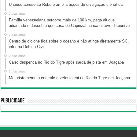
Unoesc apresenta Robô e amplia ações de divulgação científica
2 dias atrás
Família venezuelana percorre mais de 100 km, paga aluguel
adiantado e descobre que casa de Capinzal nunca esteve disponível
2 dias atrás
Centro de ciclone fica sobre o oceano e não atinge diretamente SC,
informa Defesa Civil
2 dias atrás
Carro despenca no Rio do Tigre após saída de pista em Joaçaba
2 dias atrás
Motorista perde o controle e veículo cai no Rio do Tigre em Joaçaba
Publicidade