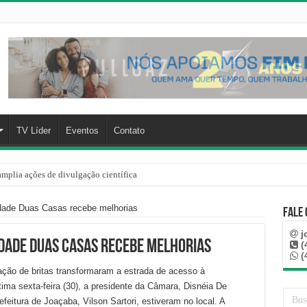
TV Líder
Eventos
Contato
mplia ações de divulgação científica
rre mais de 100 km, paga aluguel adiantado e descobre que casa de Capinzal nunca
dade Duas Casas recebe melhorias
Fale
j
dade Duas Casas recebe melhorias
(
(
ção de britas transformaram a estrada de acesso à
ma sexta-feira (30), a presidente da Câmara, Disnéia De
efeitura de Joaçaba, Vilson Sartori, estiveram no local. A