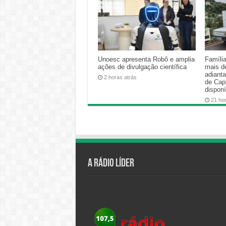
Unoesc apresenta Robô e amplia
Famíli
ações de divulgação científica
mais d
adiant
2 horas atrás
de Cap
disponí
21 ho
A Rádio Líder