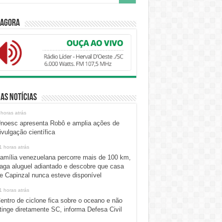
 Agora
as Notícias
 horas atrás
noesc apresenta Robô e amplia ações de
ivulgação científica
1 horas atrás
amília venezuelana percorre mais de 100 km,
aga aluguel adiantado e descobre que casa
e Capinzal nunca esteve disponível
1 horas atrás
entro de ciclone fica sobre o oceano e não
tinge diretamente SC, informa Defesa Civil