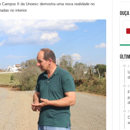
 do Campus II da Unoesc demostra uma nova realidade no
das no interior.
Ouça
Últim
2
U
d
2
F
p
d
2
C
a