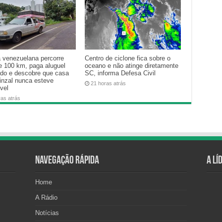
a venezuelana percorre
Centro de ciclone fica sobre o
e 100 km, paga aluguel
oceano e não atinge diretamente
ado e descobre que casa
SC, informa Defesa Civil
inzal nunca esteve
21 horas atrás
vel
ras atrás
Navegação Rápida
A Lí
Home
A Rádio
Notícias