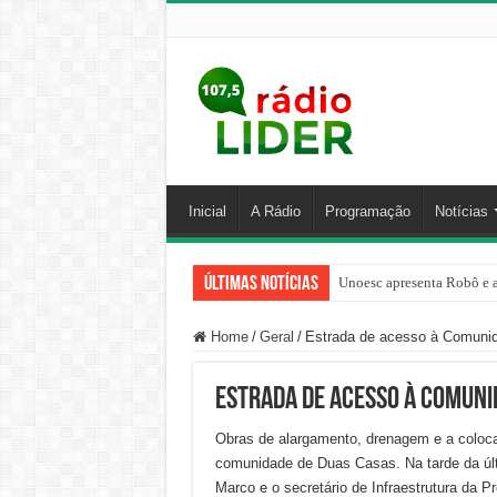
Inicial
A Rádio
Programação
Notícias
Últimas Notícias
Unoesc apresenta Robô e a
Família venezuelana perco
Home
/
Geral
/
Estrada de acesso à Comuni
Estrada de acesso à Comuni
Obras de alargamento, drenagem e a coloca
comunidade de Duas Casas. Na tarde da últi
Marco e o secretário de Infraestrutura da Pr