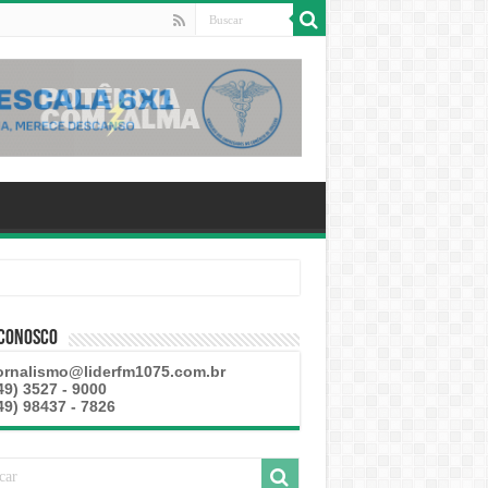
 esteve disponível
 Conosco
ornalismo@liderfm1075.com.br
49) 3527 - 9000
49) 98437 - 7826